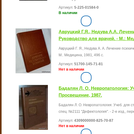
Артикул:
5-225-01584-0
В наличии
Авруцкий Г.Я., Недува А.А. Лече
Руководство для врачей. - М.: Ме
Авруцкий Г. Я., Недува А. А. Лечение психич
М.: Медицина, 1981, 496 с.
Артикул:
51700-145-71-81
Нет в наличии
Бадалян Л. О. Невропатология: Учеб
Просвещение, 1987.
Бадалян Л. О. Невропатология: Учеб. для ст
спец. №2111 "Дефектология". - 2-е изд., пере
Артикул:
4309000000-825-70-87
Нет в наличии