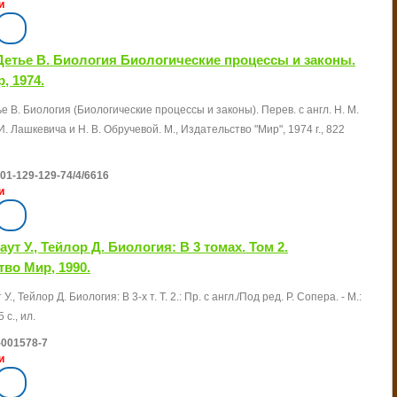
и
 Детье В. Биология Биологические процессы и законы.
, 1974.
ье В. Биология (Биологические процессы и законы). Перев. с англ. Н. М.
И. Лашкевича и Н. В. Обручевой. М., Издательство "Мир", 1974 г., 822
01-129-129-74/4/6616
и
аут У., Тейлор Д. Биология: В 3 томах. Том 2.
во Мир, 1990.
У., Тейлор Д. Биология: В 3-х т. Т. 2.: Пр. с англ./Под ред. Р. Сопера. - М.:
 с., ил.
-001578-7
и