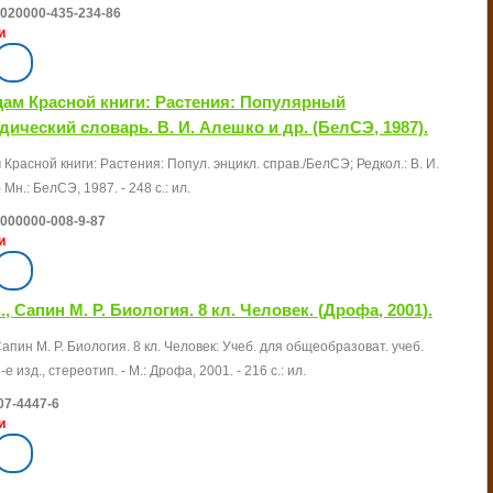
020000-435-234-86
и
цам Красной книги: Растения: Популярный
ический словарь. В. И. Алешко и др. (БелСЭ, 1987).
Красной книги: Растения: Попул. энцикл. справ./БелСЭ; Редкол.: В. И.
 Мн.: БелСЭ, 1987. - 248 с.: ил.
000000-008-9-87
и
., Сапин М. Р. Биология. 8 кл. Человек. (Дрофа, 2001).
Сапин М. Р. Биология. 8 кл. Человек: Учеб. для общеобразоват. учеб.
-е изд., стереотип. - М.: Дрофа, 2001. - 216 с.: ил.
07-4447-6
и