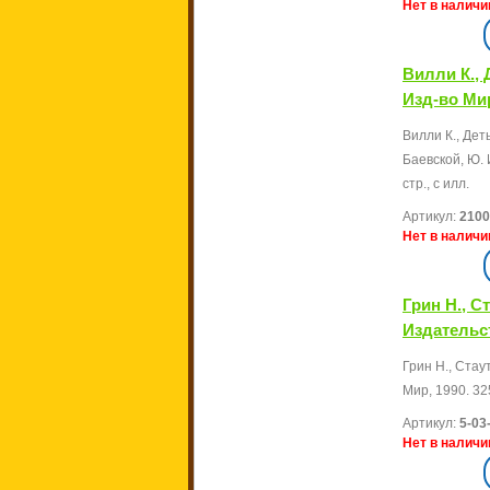
Нет в наличи
Вилли К.,
Изд-во Мир
Вилли К., Дет
Баевской, Ю. 
стр., с илл.
Артикул:
2100
Нет в наличи
Грин Н., Ст
Издательст
Грин Н., Стаут 
Мир, 1990. 325
Артикул:
5-03
Нет в наличи