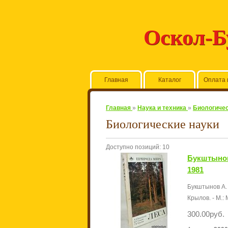
Оскол-
Главная
Каталог
Оплата 
Главная
»
Наука и техника
»
Биологичес
Биологические науки
Доступно позиций
:
10
Букштынов
1981
Букштынов А. 
Крылов. - М.: 
300.00руб.