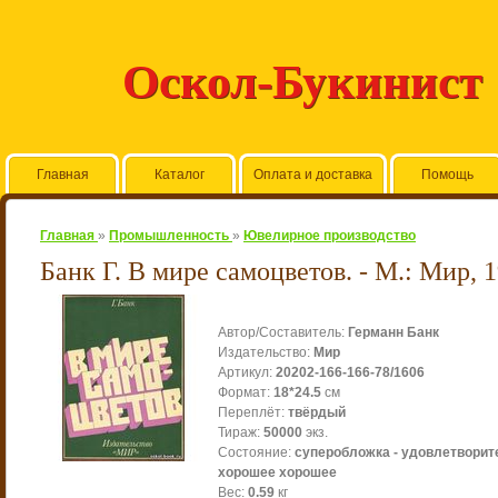
Оскол-Букинист
Главная
Каталог
Оплата и доставка
Помощь
Главная
»
Промышленность
»
Ювелирное производство
Банк Г. В мире самоцветов. - М.: Мир, 
Автор/Составитель
:
Германн Банк
Издательство
:
Мир
Артикул
:
20202-166-166-78/1606
Формат
:
18*24.5
см
Переплёт
:
твёрдый
Тираж
:
50000
экз.
Состояние
:
суперобложка - удовлетворите
хорошее хорошее
Вес
:
0.59
кг