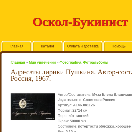
Оскол-Букинист
Главная
Каталог
Оплата и доставка
Помощь
Главная
»
Мир увлечений
»
Фотография. Фотоальбомы
Адресаты лирики Пушкина. Автор-сост. 
Россия, 1967.
Автор/Составитель
:
Муза Елена Владимир
Издательство
:
Советская Россия
Артикул
:
А14638/1126
Формат
:
22*14
см
Переплёт
:
мягкий
Тираж
:
50000
экз.
Состояние
:
потёртости обложки, хорошее
Вес
:
0.10
кг