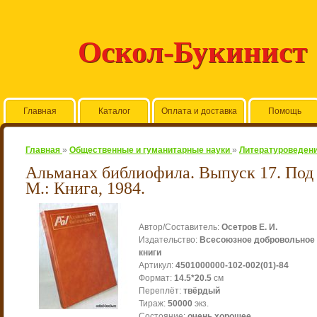
Оскол-Букинист
Главная
Каталог
Оплата и доставка
Помощь
Главная
»
Общественные и гуманитарные науки
»
Литературоведен
Альманах библиофила. Выпуск 17. Под р
М.: Книга, 1984.
Автор/Составитель
:
Осетров Е. И.
Издательство
:
Всесоюзное добровольное
книги
Артикул
:
4501000000-102-002(01)-84
Формат
:
14.5*20.5
см
Переплёт
:
твёрдый
Тираж
:
50000
экз.
Состояние
:
очень хорошее