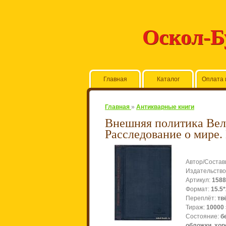
Оскол-
Главная
Каталог
Оплата 
Главная
»
Антикварные книги
Внешняя политика Вел
Расследование о мире.
Автор/Состав
Издательство
Артикул
:
1588
Формат
:
15.5
Переплёт
:
тв
Тираж
:
10000
Состояние
:
б
обложки, хо