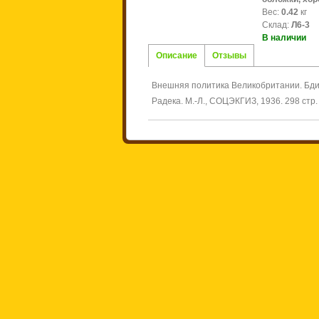
Вес
:
0.42
кг
Склад
:
Л6-3
В наличии
Описание
Отзывы
Внешняя политика Великобритании. Бдите
Радека. М.-Л., СОЦЭКГИЗ, 1936. 298 стр.