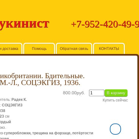
Букинист
+7-952-420-49-
и доставка
Помощь
Обратная связь
КОНТАКТЫ
икобритании. Бдительные.
 М.-Л., СОЦЭКГИЗ, 1936.
800.00руб.
итель
:
Радек К.
Купить сейчас
:
СОЦЭКГИЗ
/38
*23
см
ёрдый
экз.
ез суперобложки, трещина на форзаце, потёртости
рошее