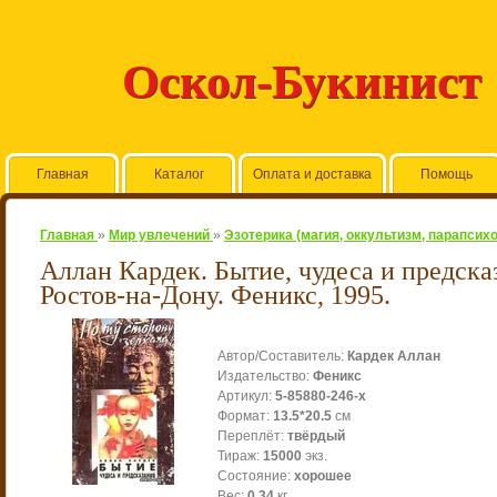
Оскол-Букинист
Главная
Каталог
Оплата и доставка
Помощь
Главная
»
Мир увлечений
»
Эзотерика (магия, оккультизм, парапсих
Аллан Кардек. Бытие, чудеса и предска
Ростов-на-Дону. Феникс, 1995.
Автор/Составитель
:
Кардек Аллан
Издательство
:
Феникс
Артикул
:
5-85880-246-х
Формат
:
13.5*20.5
см
Переплёт
:
твёрдый
Тираж
:
15000
экз.
Состояние
:
хорошее
Вес
:
0.34
кг