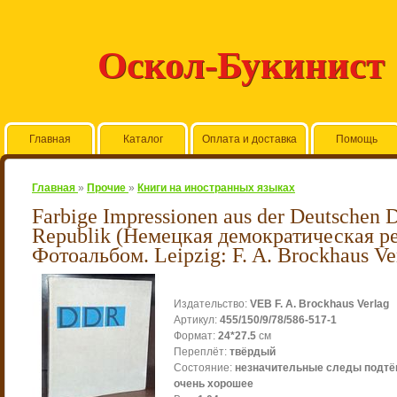
Оскол-Букинист
Главная
Каталог
Оплата и доставка
Помощь
Главная
»
Прочие
»
Книги на иностранных языках
Farbige Impressionen aus der Deutschen 
Republik (Немецкая демократическая р
Фотоальбом. Leipzig: F. A. Brockhaus Ver
Издательство
:
VEB F. A. Brockhaus Verlag
Артикул
:
455/150/9/78/586-517-1
Формат
:
24*27.5
см
Переплёт
:
твёрдый
Состояние
:
незначительные следы подтёк
очень хорошее