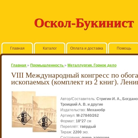
Оскол-Букинист
Главная
Каталог
Оплата и доставка
Помощь
Главная
»
Промышленность
»
Металлургия. Горное дело
VIII Международный конгресс по обо
ископаемых (комплект из 2 книг). Лени
Автор/Составитель
:
Стригин И. А., Богдано
Троицкий А. В. и другие
Издательство
:
Механобр
Артикул
:
М-27840/262
Формат
:
18*27
см
Переплёт
:
твёрдый
Тираж
:
2200
экз.
Состояние
:
очень хорошее