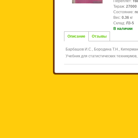
Переплёт
:
тв
Тираж
:
27000
Состояние
:
п
Вес
:
0.36
кг
Склад
:
Л3-5
В наличии
Описание
Отзывы
Барбашов И.С., Бородина Т.Н., Киперман
Учебник для статистических техникумов, 