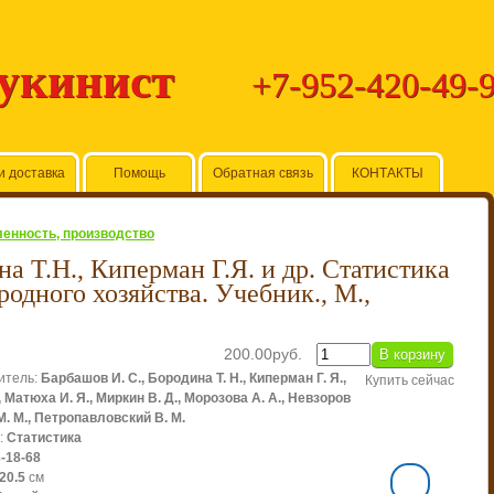
Букинист
+7-952-420-49-
и доставка
Помощь
Обратная связь
КОНТАКТЫ
нность, производство
а Т.Н., Киперман Г.Я. и др. Статистика
одного хозяйства. Учебник., М.,
200.00руб.
итель
:
Барбашов И. С., Бородина Т. Н., Киперман Г. Я.,
Купить сейчас
, Матюха И. Я., Миркин В. Д., Морозова А. А., Невзоров
М. М., Петропавловский В. М.
:
Статистика
3-18-68
20.5
см