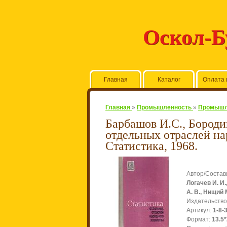
Оскол-
Главная
Каталог
Оплата 
Главная
»
Промышленность
»
Промышле
Барбашов И.С., Бородин
отдельных отраслей нар
Статистика, 1968.
Автор/Состав
Логачев И. И.
А. В., Нищий 
Издательство
Артикул
:
1-8-
Формат
:
13.5*