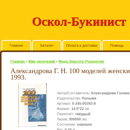
Оскол-Букинист
Главная
Каталог
Оплата и доставка
Помощь
Главная
»
Мир увлечений
»
Мода. Красота. Рукоделие
Александрова Г. Н. 100 моделей женски
1993.
Автор/Составитель
:
Александрова Галина
Издательство
:
Полымя
Артикул
:
5-345-00393-9
Формат
:
14.5*22
см
Переплёт
:
твёрдый
Тираж
:
300000
экз.
Состояние
:
хорошее
Вес
:
0.44
кг